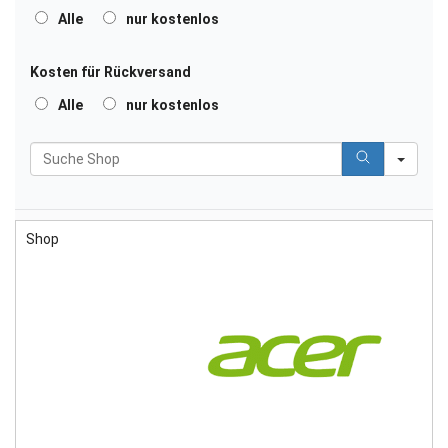
A
Alle
nur kostenlos
l
Kosten für Rückversand
l
A
Alle
nur kostenlos
e
l
S
l
e
e
a
Shop
r
c
h