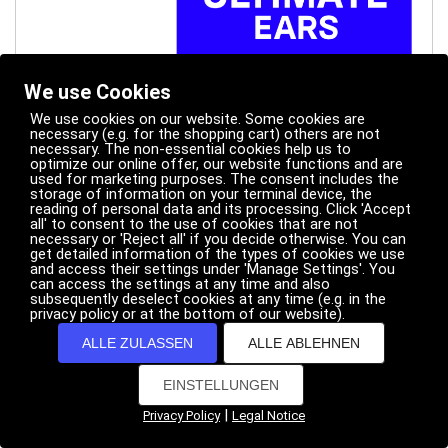
We use Cookies
We use cookies on our website. Some cookies are
necessary (e.g. for the shopping cart) others are not
necessary. The non-essential cookies help us to
Name
ultimateears
optimize our online offer, our website functions and are
used for marketing purposes. The consent includes the
storage of information on your terminal device, the
Versandkosten
• kostenlos
reading of personal data and its processing. Click 'Accept
all' to consent to the use of cookies that are not
• 14 Tage Rückgabe
Rückversand
necessary or 'Reject all' if you decide otherwise. You can
get detailed information of the types of cookies we use
• Rückversand kostenpflichtig
and access their settings under 'Manage Settings'. You
can access the settings at any time and also
Link zum Shop
subsequently deselect cookies at any time (e.g. in the
Zum Shop
privacy policy or at the bottom of our website).
ALLE ZULASSEN
ALLE ABLEHNEN
EINSTELLUNGEN
Wie funktioniert das mit der
|
Privacy Policy
Legal Notice
Garantie, wenn ich im Ausland